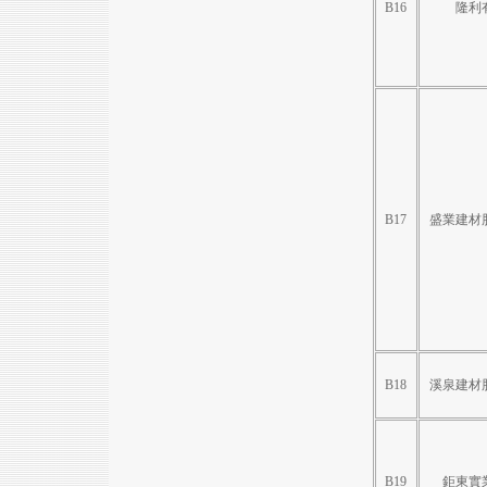
B16
隆利
B17
盛業建材
B18
溪泉建材
B19
鉅東實