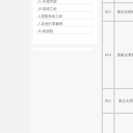
G-水電空調
H-環境工程
B13
陽光石材
I-景觀美術工程
J-其他行業廠商
K-能源類
B14
貿駿企業
B15
展元大理