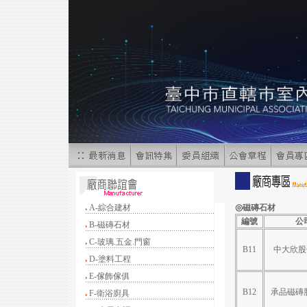
◎
A-綜合建材
磁磚石材
編號
公
B-磁磚石材
C-玻璃.五金.門窗
B11
中大欣股
D-塗料工程
E-傢飾傢俱
B12
承品磁磚
F-衛浴廚具